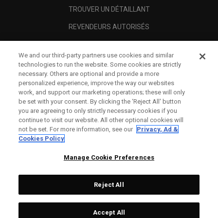
TROUVER UN DÉTAILLANT
REVENDEURS AUTORISÉS
SCAM AWARENESS
We and our third-party partners use cookies and similar
A PROPOS
technologies to run the website. Some cookies are strictly
necessary. Others are optional and provide a more
MENTIONS LÉGALES
personalized experience, improve the way our websites
work, and support our marketing operations; these will only
be set with your consent. By clicking the ‘Reject All' button
you are agreeing to only strictly necessary cookies if you
continue to visit our website. All other optional cookies will
not be set. For more information, see our
Privacy, Ad &
Cookies Policy
Manage Cookie Preferences
Reject All
©
2026
Topgolf Callaway Brands.
Accept All
All rights reserved.