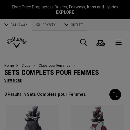
Elyte Price Drop across
Drivers
,
Fairways
,
Irons
and
Hybrids
EXPLORE
CALLAWAY
ODYSSEY
OUTLET
Panier
Recherch
O
Callaway
Golf
Home
Clubs
Clubs pour Femmes
SETS COMPLETS POUR FEMMES
VIEW MORE
3
Results in
Sets Complets pour Femmes