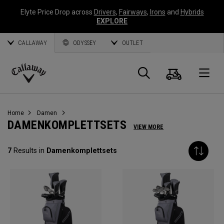
Elyte Price Drop across
Drivers
,
Fairways
,
Irons
and
Hybrids
EXPLORE
CALLAWAY
ODYSSEY
OUTLET
Warenk
Suche
O
Callaway
Golf
Home
Damen
DAMENKOMPLETTSETS
VIEW MORE
7
Results in
Damenkomplettsets