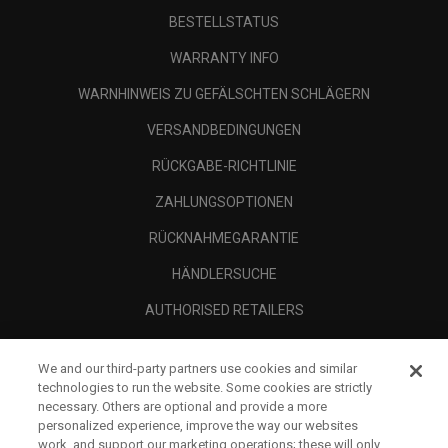
BESTELLSTATUS
WARRANTY INFO
WARNHINWEIS ZU GEFÄLSCHTEN SCHLÄGERN
VERSANDBEDINGUNGEN
RÜCKGABE-RICHTLINIE
ZAHLUNGSOPTIONEN
RÜCKNAHMEGARANTIE
HÄNDLERSUCHE
AUTHORISED RETAILERS
SCAM AWARENESS
We and our third-party partners use cookies and similar
UNTERNEHMENSPROFIL
technologies to run the website. Some cookies are strictly
necessary. Others are optional and provide a more
RECHTLICHES-
personalized experience, improve the way our websites
work, and support our marketing operations; these will only