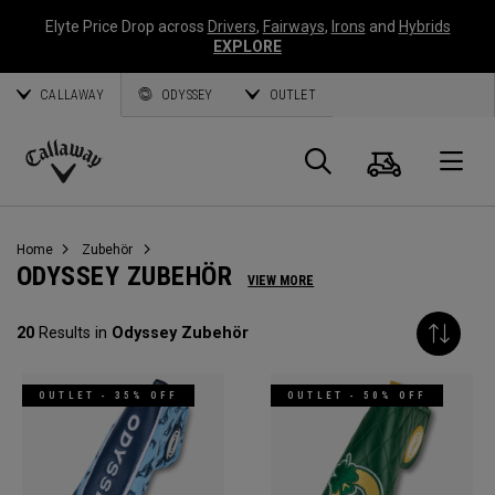
Elyte Price Drop across
Drivers
,
Fairways
,
Irons
and
Hybrids
EXPLORE
CALLAWAY
ODYSSEY
OUTLET
Warenk
Suche
O
Callaway
Golf
Home
Zubehör
ODYSSEY ZUBEHÖR
VIEW MORE
20
Results in
Odyssey Zubehör
OUTLET - 35% OFF
OUTLET - 50% OFF