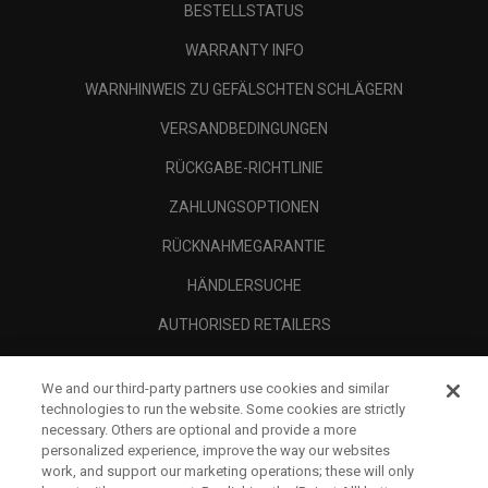
BESTELLSTATUS
WARRANTY INFO
WARNHINWEIS ZU GEFÄLSCHTEN SCHLÄGERN
VERSANDBEDINGUNGEN
RÜCKGABE-RICHTLINIE
ZAHLUNGSOPTIONEN
RÜCKNAHMEGARANTIE
HÄNDLERSUCHE
AUTHORISED RETAILERS
SCAM AWARENESS
We and our third-party partners use cookies and similar
UNTERNEHMENSPROFIL
technologies to run the website. Some cookies are strictly
necessary. Others are optional and provide a more
RECHTLICHES-
personalized experience, improve the way our websites
work, and support our marketing operations; these will only