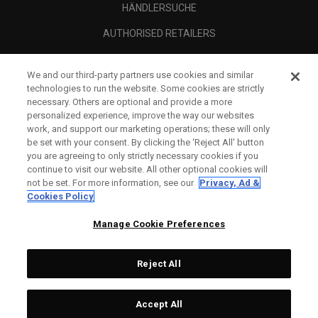
HÄNDLERSUCHE
AUTHORISED RETAILERS
SCAM AWARENESS
We and our third-party partners use cookies and similar
UNTERNEHMENSPROFIL
technologies to run the website. Some cookies are strictly
necessary. Others are optional and provide a more
RECHTLICHES-
personalized experience, improve the way our websites
work, and support our marketing operations; these will only
be set with your consent. By clicking the ‘Reject All' button
you are agreeing to only strictly necessary cookies if you
continue to visit our website. All other optional cookies will
not be set. For more information, see our
Privacy, Ad &
Cookies Policy
Manage Cookie Preferences
Reject All
©
2026
Topgolf Callaway Brands.
Accept All
All rights reserved.