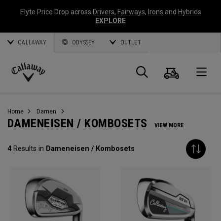
Elyte Price Drop across
Drivers
,
Fairways
,
Irons
and
Hybrids
EXPLORE
CALLAWAY
ODYSSEY
OUTLET
Warenk
Suche
O
Callaway
Golf
Home
Damen
DAMENEISEN / KOMBOSETS
VIEW MORE
4
Results in
Dameneisen / Kombosets