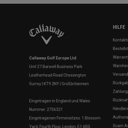
HILFE
Kontakti
Bestells
Warranty
Callaway Golf Europe Ltd
Warnhin
Unit 27 Barwell Business Park
Versand
Leatherhead Road Chessington
Rückgabe
Surrey | KT9 2NY | Großbritannien
Zahlung
Rücknah
Eingetragen in England und Wales
Händler
Nummer: 2756321
Authoris
Eingetragenen Firmensitzes: 1 Blossom
Scam A
Yard, Fourth Floor, London, E1 6RS