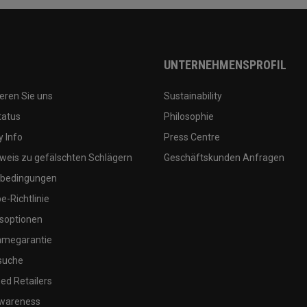
UNTERNEHMENSPROFIL
eren Sie uns
Sustainability
tatus
Philosophie
 Info
Press Centre
weis zu gefälschten Schlägern
Geschäftskunden Anfragen
bedingungen
-Richtlinie
soptionen
megarantie
suche
ed Retailers
wareness