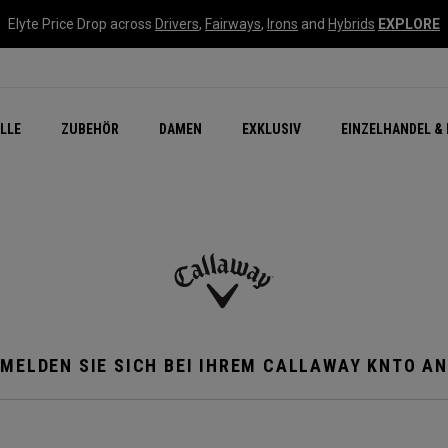
Elyte Price Drop across
Drivers
,
Fairways
,
Irons
and
Hybrids
EXPLORE
flage
n Zubehör
Neu – Quantum
Neu Chrome Tour
NEW Golf Bags
New - REVA Complete S
Online Selector Tools
LLE
ZUBEHÖR
DAMEN
EXKLUSIV
EINZELHANDEL & 
Exklusiv - Golfbälle
Callaway Clubhouse Liv
MELDEN SIE SICH BEI IHREM CALLAWAY KNTO AN