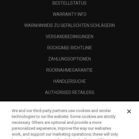
BESTELLSTATUS
WARRANTY INFO
WARNHINWEIS ZU GEFÄLSCHTEN SCHLÄGERN
VERSANDBEDINGUNGEN
RÜCKGABE-RICHTLINIE
ZAHLUNGSOPTIONEN
RÜCKNAHMEGARANTIE
HÄNDLERSUCHE
AUTHORISED RETAILERS
SCAM AWARENESS
We and our third-party partners use cookies and similar
UNTERNEHMENSPROFIL
technologies to run the website. Some cookies are strictly
necessary. Others are optional and provide a more
RECHTLICHES-
personalized experience, improve the way our websites
work, and support our marketing operations; these will only