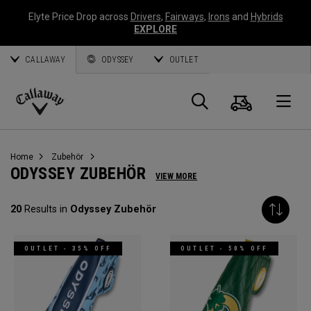
Elyte Price Drop across
Drivers
,
Fairways
,
Irons
and
Hybrids
EXPLORE
CALLAWAY
ODYSSEY
OUTLET
Warenk
Suche
O
Callaway
Golf
Home
Zubehör
ODYSSEY ZUBEHÖR
VIEW MORE
20
Results in
Odyssey Zubehör
OUTLET - 35% OFF
OUTLET - 50% OFF