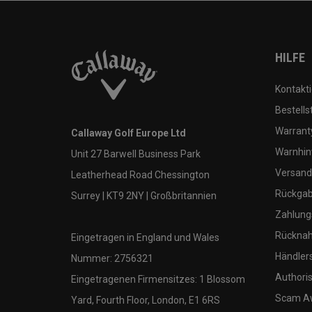
HILFE
Kontakti
Bestells
Warranty
Callaway Golf Europe Ltd
Warnhin
Unit 27 Barwell Business Park
Versand
Leatherhead Road Chessington
Rückgabe
Surrey | KT9 2NY | Großbritannien
Zahlung
Rücknah
Eingetragen in England und Wales
Händler
Nummer: 2756321
Authoris
Eingetragenen Firmensitzes: 1 Blossom
Scam A
Yard, Fourth Floor, London, E1 6RS