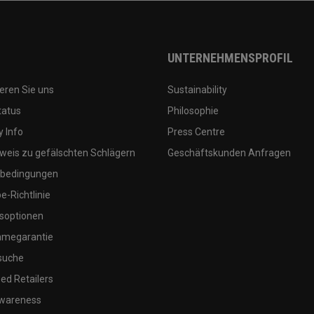
UNTERNEHMENSPROFIL
eren Sie uns
Sustainability
tatus
Philosophie
 Info
Press Centre
weis zu gefälschten Schlägern
Geschäftskunden Anfragen
bedingungen
-Richtlinie
soptionen
megarantie
suche
ed Retailers
wareness