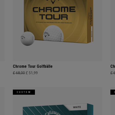
Chrome Tour Golfbälle
Ch
£ 68,00
£ 51,99
£ 
CUSTOM