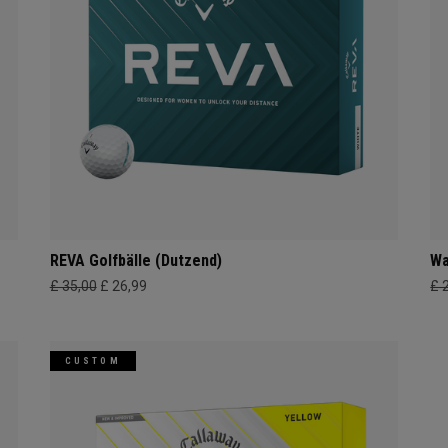
REVA Golfbälle (Dutzend)
Wa
£ 35,00
£ 26,99
£ 
CUSTOM