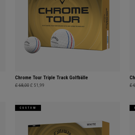
Chrome Tour Triple Track Golfbälle
Ch
£ 68,00
£ 51,99
£ 
CUSTOM