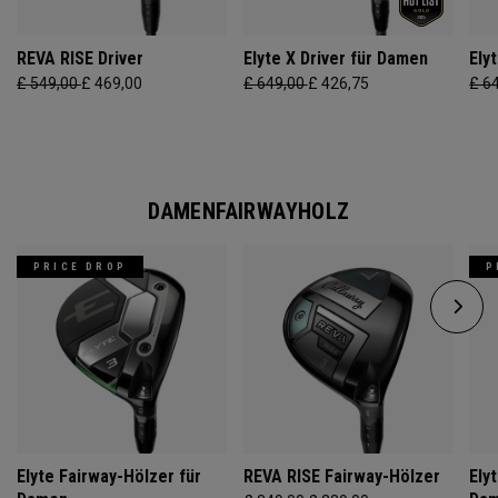
REVA RISE Driver
Elyte X Driver für Damen
Ely
£ 549,00
£ 469,00
£ 649,00
£ 426,75
£ 6
DAMENFAIRWAYHOLZ
PRICE DROP
P
Elyte Fairway-Hölzer für
REVA RISE Fairway-Hölzer
Ely