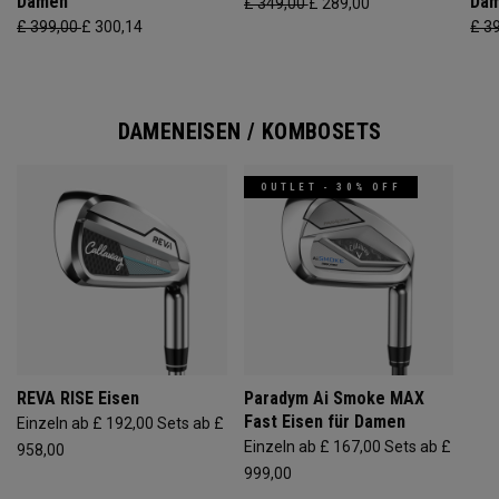
Damen
Da
£ 349,00
£ 289,00
£ 399,00
£ 300,14
£ 3
DAMENEISEN / KOMBOSETS
OUTLET - 30% OFF
REVA RISE Eisen
Paradym Ai Smoke MAX
Fast Eisen für Damen
Einzeln ab £ 192,00
Sets ab £
Einzeln ab £ 167,00
Sets ab £
958,00
999,00