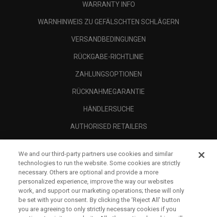
WARRANTY INFO
WARNHINWEIS ZU GEFÄLSCHTEN SCHLÄGERN
VERSANDBEDINGUNGEN
RÜCKGABE-RICHTLINIE
ZAHLUNGSOPTIONEN
RÜCKNAHMEGARANTIE
HÄNDLERSUCHE
AUTHORISED RETAILERS
SCAM AWARENESS
We and our third-party partners use cookies and similar
UNTERNEHMENSPROFIL
technologies to run the website. Some cookies are strictly
necessary. Others are optional and provide a more
RECHTLICHES-
personalized experience, improve the way our websites
work, and support our marketing operations; these will only
be set with your consent. By clicking the ‘Reject All' button
you are agreeing to only strictly necessary cookies if you