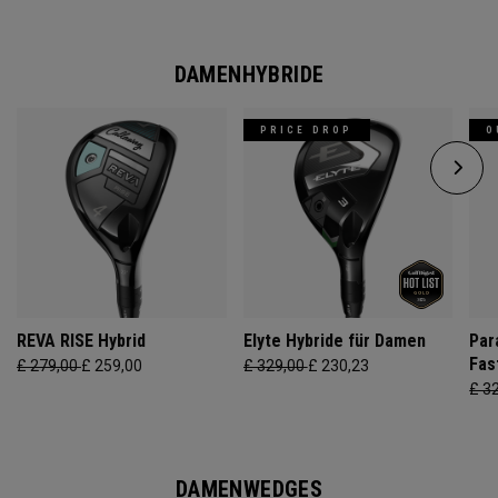
DAMENHYBRIDE
PRICE DROP
O
REVA RISE Hybrid
Elyte Hybride für Damen
Par
Fas
£ 279,00
£ 259,00
£ 329,00
£ 230,23
£ 3
DAMENWEDGES