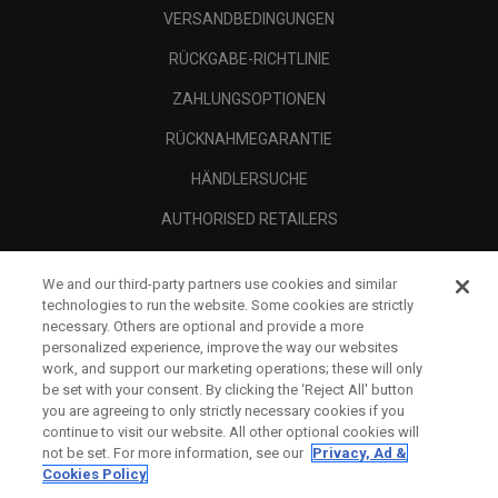
VERSANDBEDINGUNGEN
RÜCKGABE-RICHTLINIE
ZAHLUNGSOPTIONEN
RÜCKNAHMEGARANTIE
HÄNDLERSUCHE
AUTHORISED RETAILERS
SCAM AWARENESS
We and our third-party partners use cookies and similar
UNTERNEHMENSPROFIL
technologies to run the website. Some cookies are strictly
necessary. Others are optional and provide a more
RECHTLICHES-
personalized experience, improve the way our websites
work, and support our marketing operations; these will only
be set with your consent. By clicking the ‘Reject All' button
you are agreeing to only strictly necessary cookies if you
continue to visit our website. All other optional cookies will
not be set. For more information, see our
Privacy, Ad &
Cookies Policy