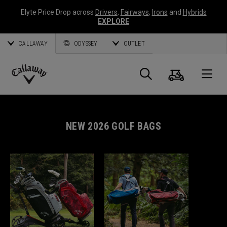
Elyte Price Drop across
Drivers
,
Fairways
,
Irons
and
Hybrids
EXPLORE
CALLAWAY
ODYSSEY
OUTLET
Warenk
Suche
O
Callaway
Golf
NEW 2026 GOLF BAGS