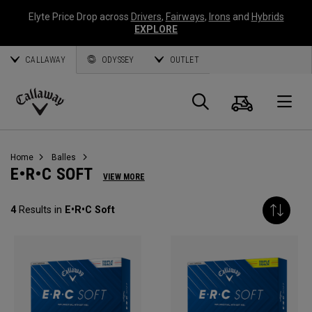
Elyte Price Drop across
Drivers
,
Fairways
,
Irons
and
Hybrids
EXPLORE
CALLAWAY
ODYSSEY
OUTLET
Panier
Recherch
O
Callaway
Golf
Home
Balles
E•R•C SOFT
VIEW MORE
4
Results in
E•R•C Soft