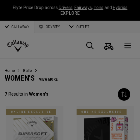
Elyte Price Drop across
Drivers
,
Fairways
,
Irons
and
Hybrids
EXPLORE
CALLAWAY
ODYSSEY
OUTLET
Warenk
Suche
O
Callaway
Golf
Home
Bälle
WOMEN'S
VIEW MORE
7
Results in
Women's
ONLINE EXCLUSIVE
ONLINE EXCLUSIVE