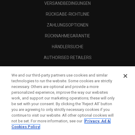
VERSANDBEDINGUNGEN
RÜCKGABE-RICHTLINIE
ZAHLUNGSOPTIONEN
RÜCKNAHMEGARANTIE
HÄNDLERSUCHE
AUTHORISED RETAILERS
SCAM AWARENESS
We and our third-party partners use cookies and similar
UNTERNEHMENSPROFIL
technologies to run the website. Some cookies are strictly
necessary. Others are optional and provide a more
RECHTLICHES-
personalized experience, improve the way our websites
work, and support our marketing operations; these will only
be set with your consent. By clicking the ‘Reject All' button
you are agreeing to only strictly necessary cookies if you
continue to visit our website. All other optional cookies will
not be set. For more information, see our
Privacy, Ad &
Cookies Policy