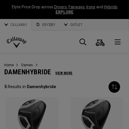
Elyte Price Drop across
Drivers
,
Fairways
,
Irons
and
Hybrids
EXPLORE
CALLAWAY
ODYSSEY
OUTLET
Warenk
Suche
O
Callaway
Golf
Home
Damen
DAMENHYBRIDE
VIEW MORE
5
Results in
Damenhybride