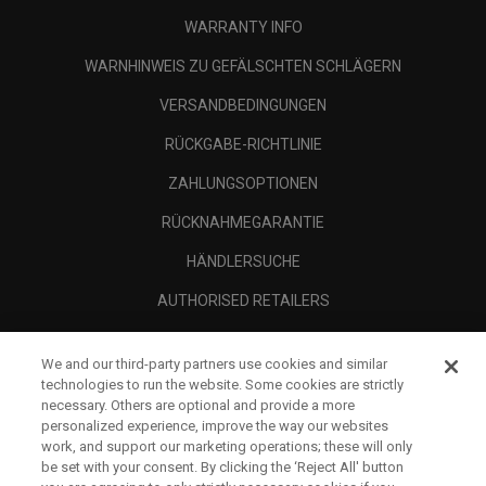
WARRANTY INFO
WARNHINWEIS ZU GEFÄLSCHTEN SCHLÄGERN
VERSANDBEDINGUNGEN
RÜCKGABE-RICHTLINIE
ZAHLUNGSOPTIONEN
RÜCKNAHMEGARANTIE
HÄNDLERSUCHE
AUTHORISED RETAILERS
SCAM AWARENESS
We and our third-party partners use cookies and similar
UNTERNEHMENSPROFIL
technologies to run the website. Some cookies are strictly
necessary. Others are optional and provide a more
RECHTLICHES-
personalized experience, improve the way our websites
work, and support our marketing operations; these will only
be set with your consent. By clicking the ‘Reject All' button