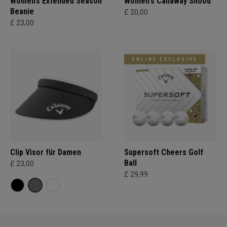
Women’s Extended Season
Women's Callaway Snood
Beanie
£ 20,00
£ 23,00
ONLINE EXCLUSIVE
Clip Visor für Damen
Supersoft Cheers Golf
Ball
£ 23,00
£ 29,99