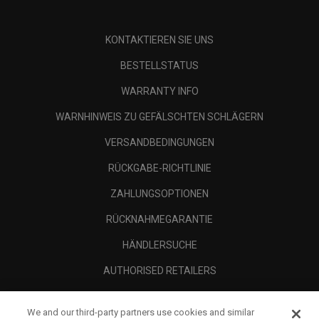
KONTAKTIEREN SIE UNS
BESTELLSTATUS
WARRANTY INFO
WARNHINWEIS ZU GEFÄLSCHTEN SCHLÄGERN
VERSANDBEDINGUNGEN
RÜCKGABE-RICHTLINIE
ZAHLUNGSOPTIONEN
RÜCKNAHMEGARANTIE
HÄNDLERSUCHE
AUTHORISED RETAILERS
SCAM AWARENESS
We and our third-party partners use cookies and similar