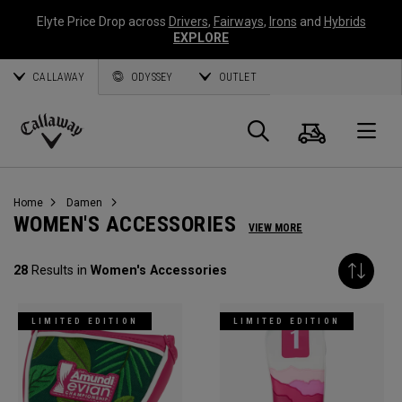
Elyte Price Drop across
Drivers
,
Fairways
,
Irons
and
Hybrids
EXPLORE
CALLAWAY
ODYSSEY
OUTLET
Warenk
Suche
O
Callaway
Golf
Home
Damen
WOMEN'S ACCESSORIES
VIEW MORE
28
Results in
Women's Accessories
LIMITED EDITION
LIMITED EDITION