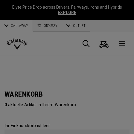
Elyte Price Drop across
Drivers
,
Fairways
,
Irons
and
Hybrids
EXPLORE
CALLAWAY
ODYSSEY
OUTLET
Warenk
Suche
O
Callaway
Golf
WARENKORB
0
aktuelle Artikel in Ihrem Warenkorb
Ihr Einkaufskorb ist leer