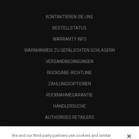
KONTAKTIEREN SIE UNS
BESTELLSTATUS
WARRANTY INFO
WARNHINWEIS ZU GEFÄLSCHTEN SCHLÄGERN
VERSANDBEDINGUNGEN
RÜCKGABE-RICHTLINIE
ZAHLUNGSOPTIONEN
RÜCKNAHMEGARANTIE
HÄNDLERSUCHE
AUTHORISED RETAILERS
SCAM AWARENESS
We and our third-party partners use cookies and similar