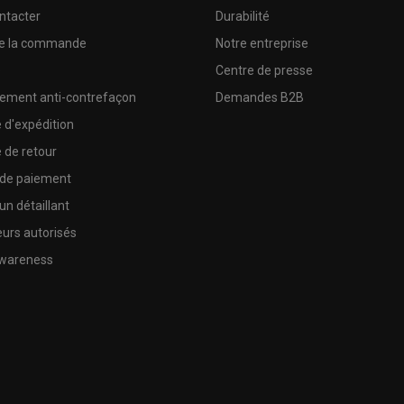
ntacter
Durabilité
de la commande
Notre entreprise
e
Centre de presse
sement anti-contrefaçon
Demandes B2B
e d'expédition
e de retour
 de paiement
un détaillant
urs autorisés
wareness