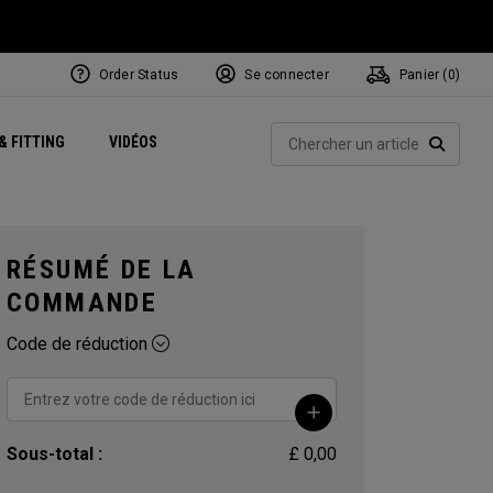
Order Status
Se connecter
Panier (
0
)
Centres de Performance
tum
 Juillet
ets
Exclusive Mavrik Complete Sets
Exclusivités - Balles de Golf
NEW Headwear
Women's Golf Balls
Rech
& FITTING
VIDÉOS
Régionaux
Golf
e
Exclusivités - Accessoires
Pass It On
RECHE
RÉSUMÉ DE LA
COMMANDE
Code de réduction
Sous-total :
£ 0,00