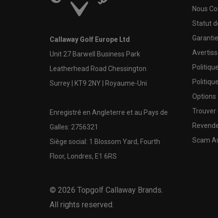
Nous Co
Statut 
Garanti
Callaway Golf Europe Ltd
Avertis
Unit 27 Barwell Business Park
Politiqu
Leatherhead Road Chessington
Politiqu
Surrey | KT9 2NY | Royaume-Uni
Options
Trouver 
Enregistré en Angleterre et au Pays de
Revende
Galles: 2756321
Scam A
Siège social: 1 Blossom Yard, Fourth
Floor, Londres, E1 6RS
©
2026
Topgolf Callaway Brands.
All rights reserved.