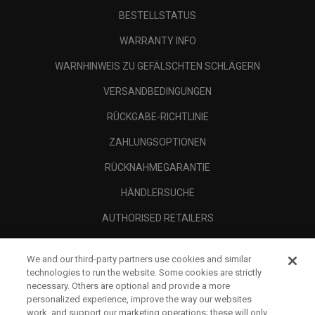
BESTELLSTATUS
WARRANTY INFO
WARNHINWEIS ZU GEFÄLSCHTEN SCHLÄGERN
VERSANDBEDINGUNGEN
RÜCKGABE-RICHTLINIE
ZAHLUNGSOPTIONEN
RÜCKNAHMEGARANTIE
HÄNDLERSUCHE
AUTHORISED RETAILERS
SCAM AWARENESS
We and our third-party partners use cookies and similar
UNTERNEHMENSPROFIL
technologies to run the website. Some cookies are strictly
necessary. Others are optional and provide a more
RECHTLICHES-
personalized experience, improve the way our websites
work, and support our marketing operations; these will only