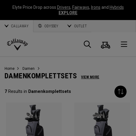
Elyte Price Drop across
Drivers
,
Fairways
,
Irons
and
Hybrids
EXPLORE
CALLAWAY
ODYSSEY
OUTLET
Warenk
Suche
O
Callaway
Golf
Home
Damen
DAMENKOMPLETTSETS
VIEW MORE
7
Results in
Damenkomplettsets