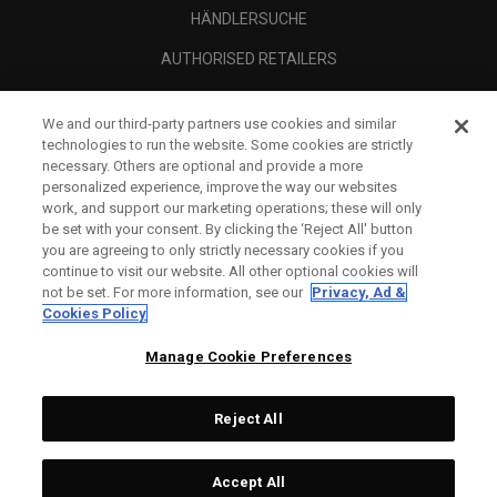
HÄNDLERSUCHE
AUTHORISED RETAILERS
SCAM AWARENESS
We and our third-party partners use cookies and similar
UNTERNEHMENSPROFIL
technologies to run the website. Some cookies are strictly
necessary. Others are optional and provide a more
RECHTLICHES-
personalized experience, improve the way our websites
work, and support our marketing operations; these will only
be set with your consent. By clicking the ‘Reject All' button
you are agreeing to only strictly necessary cookies if you
continue to visit our website. All other optional cookies will
not be set. For more information, see our
Privacy, Ad &
Cookies Policy
Manage Cookie Preferences
Reject All
©
2026
Topgolf Callaway Brands.
Accept All
All rights reserved.