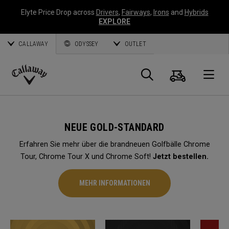
Elyte Price Drop across
Drivers
,
Fairways
,
Irons
and
Hybrids
EXPLORE
CALLAWAY
ODYSSEY
OUTLET
Warenk
Suche
O
Callaway
Golf
NEUE GOLD-STANDARD
Erfahren Sie mehr über die brandneuen Golfbälle Chrome
Tour, Chrome Tour X und Chrome Soft!
Jetzt bestellen.
MEHR INFORMATIONEN