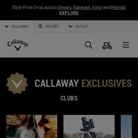
Elyte Price Drop across
Drivers
,
Fairways
,
Irons
and
Hybrids
EXPLORE
CALLAWAY
ODYSSEY
OUTLET
Panier
Recherch
O
Callaway
Golf
CLUBS