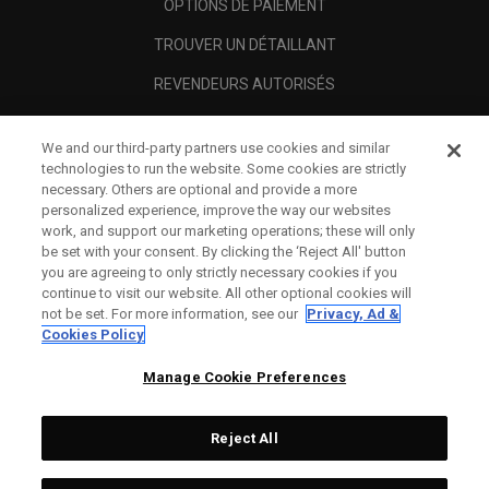
OPTIONS DE PAIEMENT
TROUVER UN DÉTAILLANT
REVENDEURS AUTORISÉS
SCAM AWARENESS
We and our third-party partners use cookies and similar
A PROPOS
technologies to run the website. Some cookies are strictly
necessary. Others are optional and provide a more
MENTIONS LÉGALES
personalized experience, improve the way our websites
work, and support our marketing operations; these will only
be set with your consent. By clicking the ‘Reject All' button
you are agreeing to only strictly necessary cookies if you
continue to visit our website. All other optional cookies will
not be set. For more information, see our
Privacy, Ad &
Cookies Policy
Manage Cookie Preferences
Reject All