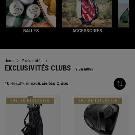
BALLES
ACCESSOIRES
T
Home
Exclusivités
EXCLUSIVITÉS CLUBS
VIEW MORE
10
Results in
Exclusivités Clubs
ONLINE EXCLUSIVE
ONLINE EXCLUSIVE