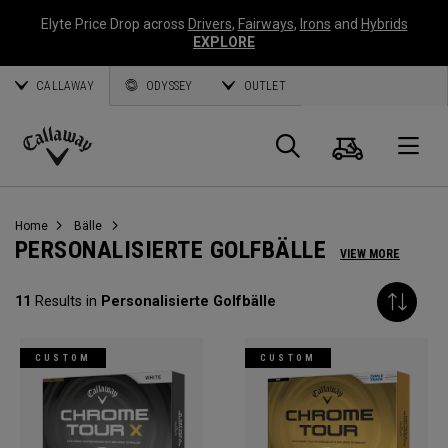
Elyte Price Drop across
Drivers
,
Fairways
,
Irons
and
Hybrids
EXPLORE
CALLAWAY
ODYSSEY
OUTLET
Warenk
Suche
O
Callaway
Golf
Home
Bälle
PERSONALISIERTE GOLFBÄLLE
VIEW MORE
11
Results in
Personalisierte Golfbälle
CUSTOM
CUSTOM