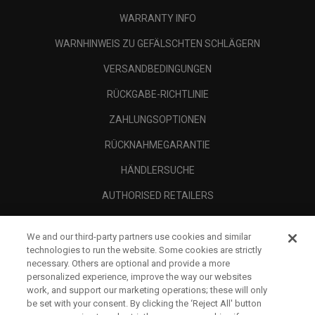
WARRANTY INFO
WARNHINWEIS ZU GEFÄLSCHTEN SCHLÄGERN
VERSANDBEDINGUNGEN
RÜCKGABE-RICHTLINIE
ZAHLUNGSOPTIONEN
RÜCKNAHMEGARANTIE
HÄNDLERSUCHE
AUTHORISED RETAILERS
SCAM AWARENESS
We and our third-party partners use cookies and similar
UNTERNEHMENSPROFIL
technologies to run the website. Some cookies are strictly
necessary. Others are optional and provide a more
RECHTLICHES-
personalized experience, improve the way our websites
work, and support our marketing operations; these will only
be set with your consent. By clicking the ‘Reject All' button