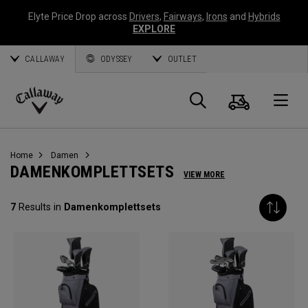
Elyte Price Drop across
Drivers
,
Fairways
,
Irons
and
Hybrids
EXPLORE
CALLAWAY
ODYSSEY
OUTLET
Warenk
Suche
O
Callaway
Golf
Home
Damen
DAMENKOMPLETTSETS
VIEW MORE
7
Results in
Damenkomplettsets