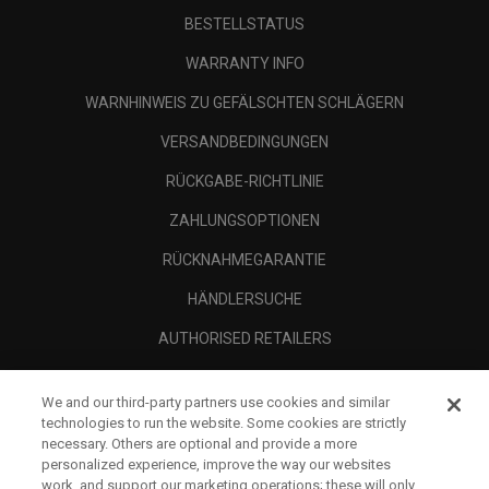
BESTELLSTATUS
WARRANTY INFO
WARNHINWEIS ZU GEFÄLSCHTEN SCHLÄGERN
VERSANDBEDINGUNGEN
RÜCKGABE-RICHTLINIE
ZAHLUNGSOPTIONEN
RÜCKNAHMEGARANTIE
HÄNDLERSUCHE
AUTHORISED RETAILERS
SCAM AWARENESS
We and our third-party partners use cookies and similar
UNTERNEHMENSPROFIL
technologies to run the website. Some cookies are strictly
necessary. Others are optional and provide a more
RECHTLICHES-
personalized experience, improve the way our websites
work, and support our marketing operations; these will only