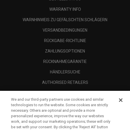
WARRANTY INFO
WARNHINWEIS ZU GEFÄLSCHTEN SCHLÄGERN
VERSANDBEDINGUNGEN
RÜCKGABE-RICHTLINIE
ZAHLUNGSOPTIONEN
RÜCKNAHMEGARANTIE
HÄNDLERSUCHE
AUTHORISED RETAILERS
SCAM AWARENESS
We and our third-party partners use cookies and similar
UNTERNEHMENSPROFIL
technologies to run the website. Some cookies are strictly
necessary. Others are optional and provide a more
RECHTLICHES-
personalized experience, improve the way our websites
work, and support our marketing operations; these will only
be set with your consent. By clicking the ‘Reject All' button