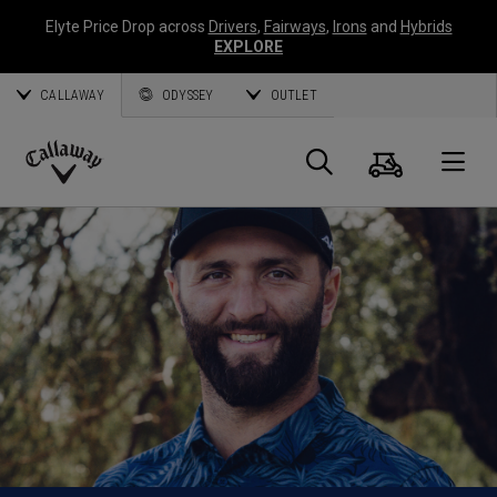
Elyte Price Drop across
Drivers
,
Fairways
,
Irons
and
Hybrids
EXPLORE
CALLAWAY
ODYSSEY
OUTLET
Warenk
Suche
O
Callaway
Golf