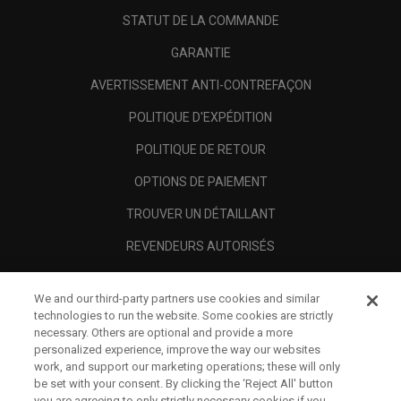
STATUT DE LA COMMANDE
GARANTIE
AVERTISSEMENT ANTI-CONTREFAÇON
POLITIQUE D'EXPÉDITION
POLITIQUE DE RETOUR
OPTIONS DE PAIEMENT
TROUVER UN DÉTAILLANT
REVENDEURS AUTORISÉS
SCAM AWARENESS
We and our third-party partners use cookies and similar
A PROPOS
technologies to run the website. Some cookies are strictly
necessary. Others are optional and provide a more
MENTIONS LÉGALES
personalized experience, improve the way our websites
work, and support our marketing operations; these will only
be set with your consent. By clicking the ‘Reject All' button
you are agreeing to only strictly necessary cookies if you