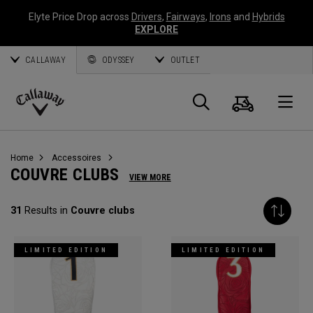
Elyte Price Drop across
Drivers
,
Fairways
,
Irons
and
Hybrids
EXPLORE
CALLAWAY
ODYSSEY
OUTLET
Panier
Recherch
O
Callaway
Golf
Home
Accessoires
COUVRE CLUBS
VIEW MORE
31
Results in
Couvre clubs
LIMITED EDITION
LIMITED EDITION