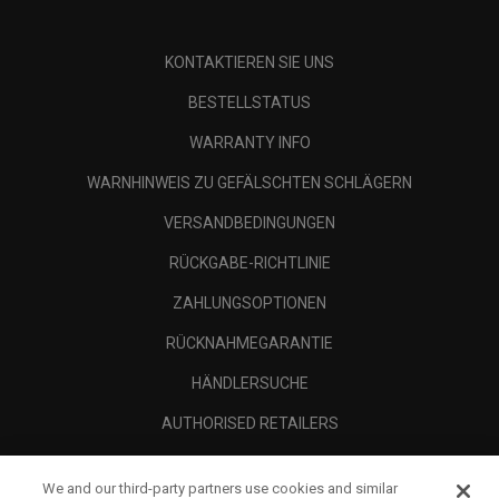
KONTAKTIEREN SIE UNS
BESTELLSTATUS
WARRANTY INFO
WARNHINWEIS ZU GEFÄLSCHTEN SCHLÄGERN
VERSANDBEDINGUNGEN
RÜCKGABE-RICHTLINIE
ZAHLUNGSOPTIONEN
RÜCKNAHMEGARANTIE
HÄNDLERSUCHE
AUTHORISED RETAILERS
SCAM AWARENESS
We and our third-party partners use cookies and similar