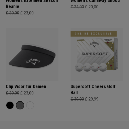
Women’s Extended Season
Women's Callaway Snood
Beanie
£ 24,00
£ 20,00
£ 30,00
£ 23,00
ONLINE EXCLUSIVE
Clip Visor für Damen
Supersoft Cheers Golf
Ball
£ 30,00
£ 23,00
£ 39,00
£ 29,99