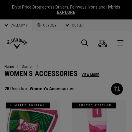
Elyte Price Drop across
Drivers
,
Fairways
,
Irons
and
Hybrids
EXPLORE
CALLAWAY
ODYSSEY
OUTLET
Warenk
Suche
O
Callaway
Golf
Home
Damen
WOMEN'S ACCESSORIES
VIEW MORE
28
Results in
Women's Accessories
LIMITED EDITION
LIMITED EDITION