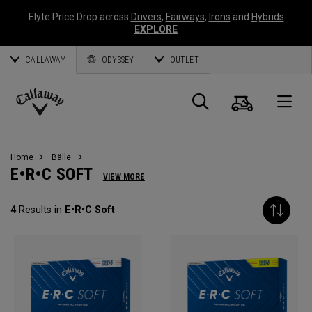
Elyte Price Drop across
Drivers
,
Fairways
,
Irons
and
Hybrids
EXPLORE
CALLAWAY
ODYSSEY
OUTLET
Warenk
Suche
O
Callaway
Golf
Home
Bälle
E•R•C SOFT
VIEW MORE
4
Results in
E•R•C Soft