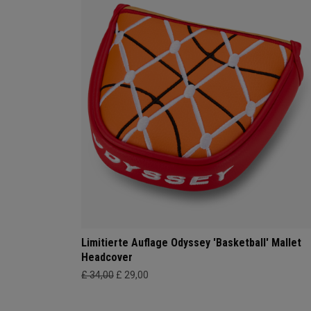
Limitierte Auflage Odyssey 'Basketball' Mallet
Headcover
£ 34,00
£ 29,00