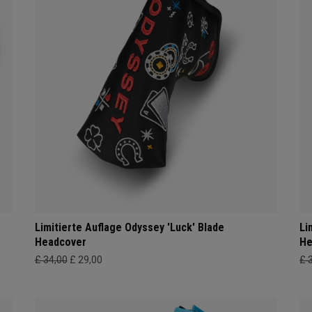
Limitierte Auflage Odyssey 'Luck' Blade
Li
Headcover
He
£ 34,00
£ 29,00
£ 