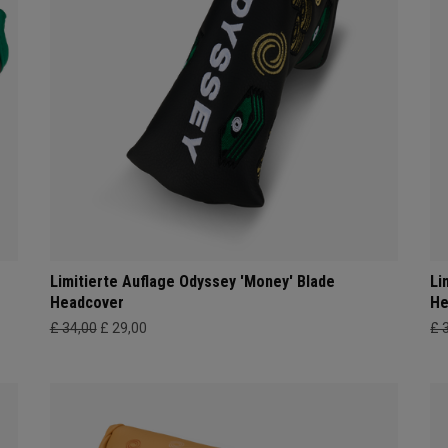
Limitierte Auflage Odyssey 'Money' Blade
Li
Headcover
He
£ 34,00
£ 29,00
£ 