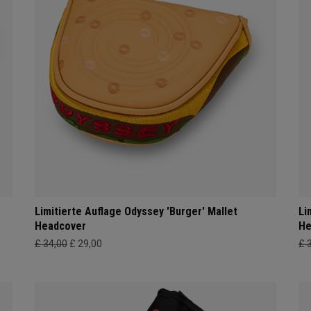
Limitierte Auflage Odyssey 'Burger' Mallet
Li
Headcover
He
£ 34,00
£ 29,00
£ 