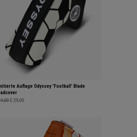
mitierte Auflage Odyssey 'Football' Blade
adcover
34,00
£ 29,00