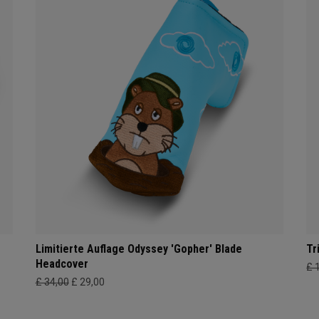
Limitierte Auflage Odyssey 'Gopher' Blade
Tr
Headcover
£ 
£ 34,00
£ 29,00