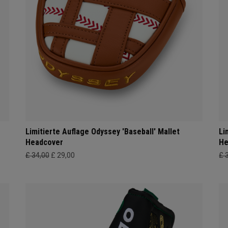
Limitierte Auflage Odyssey 'Baseball' Mallet
Li
Headcover
He
£ 34,00
£ 29,00
£ 