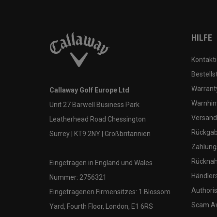
HILFE
Kontakti
Bestells
Warranty
Callaway Golf Europe Ltd
Warnhin
Unit 27 Barwell Business Park
Versand
Leatherhead Road Chessington
Rückgabe
Surrey | KT9 2NY | Großbritannien
Zahlung
Rücknah
Eingetragen in England und Wales
Händler
Nummer: 2756321
Authoris
Eingetragenen Firmensitzes: 1 Blossom
Scam A
Yard, Fourth Floor, London, E1 6RS