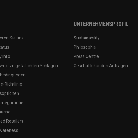
UNTERNEHMENSPROFIL
eren Sie uns
Sustainability
tatus
Philosophie
 Info
Press Centre
weis zu gefälschten Schlägern
Geschäftskunden Anfragen
bedingungen
-Richtlinie
soptionen
megarantie
suche
ed Retailers
wareness