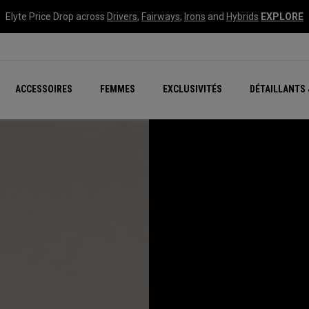
Elyte Price Drop across
Drivers
,
Fairways
,
Irons
and
Hybrids
EXPLORE
tées
ccessoires
Nouvelle série – Quan
Famille Chrome Soft
Chrome Tour : Majeur De
New - REVA Complete S
Online Selector Tools
ACCESSOIRES
FEMMES
EXCLUSIVITÉS
DÉTAILLANTS 
Exclusivités - Balles de 
Callaway Clubhouse Liv