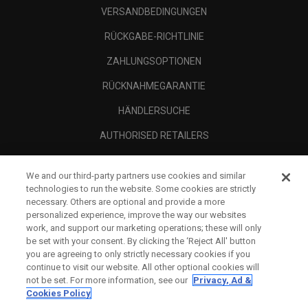
VERSANDBEDINGUNGEN
RÜCKGABE-RICHTLINIE
ZAHLUNGSOPTIONEN
RÜCKNAHMEGARANTIE
HÄNDLERSUCHE
AUTHORISED RETAILERS
SCAM AWARENESS
We and our third-party partners use cookies and similar
UNTERNEHMENSPROFIL
technologies to run the website. Some cookies are strictly
necessary. Others are optional and provide a more
RECHTLICHES-
personalized experience, improve the way our websites
work, and support our marketing operations; these will only
be set with your consent. By clicking the ‘Reject All' button
you are agreeing to only strictly necessary cookies if you
continue to visit our website. All other optional cookies will
not be set. For more information, see our
Privacy, Ad &
Cookies Policy