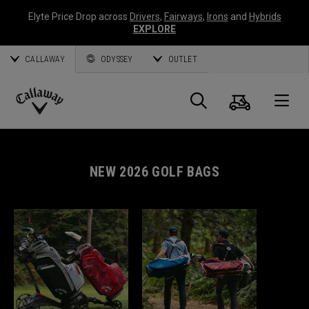
Elyte Price Drop across
Drivers
,
Fairways
,
Irons
and
Hybrids
EXPLORE
CALLAWAY
ODYSSEY
OUTLET
Warenk
Suche
O
Callaway
Golf
NEW 2026 GOLF BAGS