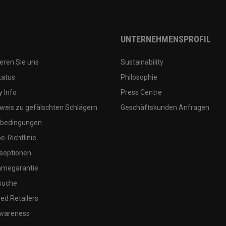
UNTERNEHMENSPROFIL
eren Sie uns
Sustainability
tatus
Philosophie
 Info
Press Centre
weis zu gefälschten Schlägern
Geschäftskunden Anfragen
bedingungen
-Richtlinie
soptionen
megarantie
suche
ed Retailers
wareness