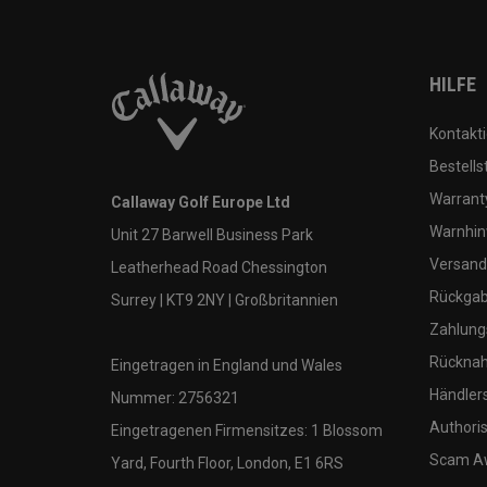
HILFE
Kontakti
Bestells
Warranty
Callaway Golf Europe Ltd
Warnhin
Unit 27 Barwell Business Park
Versand
Leatherhead Road Chessington
Rückgabe
Surrey | KT9 2NY | Großbritannien
Zahlung
Rücknah
Eingetragen in England und Wales
Händler
Nummer: 2756321
Authoris
Eingetragenen Firmensitzes: 1 Blossom
Scam A
Yard, Fourth Floor, London, E1 6RS