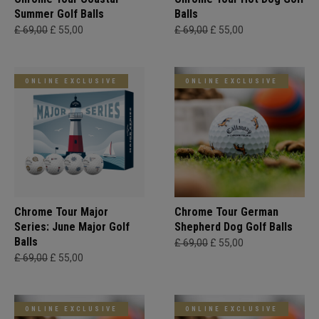
Summer Golf Balls
Balls
£ 69,00
£ 55,00
£ 69,00
£ 55,00
ONLINE EXCLUSIVE
ONLINE EXCLUSIVE
Chrome Tour Major
Chrome Tour German
Series: June Major Golf
Shepherd Dog Golf Balls
Balls
£ 69,00
£ 55,00
£ 69,00
£ 55,00
ONLINE EXCLUSIVE
ONLINE EXCLUSIVE