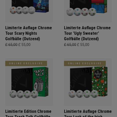
Limiterte Auflage Chrome
Limiterte Auflage Chrome
Tour Scary Nights
Tour 'Ugly Sweater'
Golfbälle (Dutzend)
Golfbälle (Dutzend)
£ 65,00
£ 55,00
£ 65,00
£ 55,00
ONLINE EXCLUSIVE
ONLINE EXCLUSIVE
Limitierte Edition Chrome
Limitierte Auflage Chrome
Tour Trash Talk Golfbälle
Tour Luck of the Irish