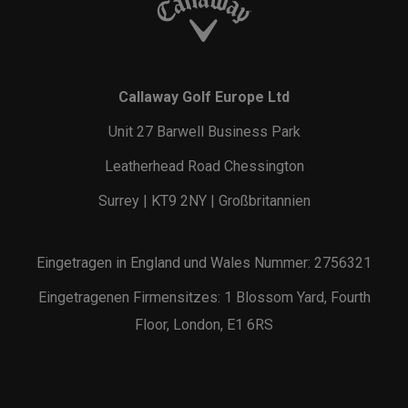
Callaway Golf Europe Ltd
Unit 27 Barwell Business Park
Leatherhead Road Chessington
Surrey | KT9 2NY | Großbritannien
Eingetragen in England und Wales Nummer: 2756321
Eingetragenen Firmensitzes: 1 Blossom Yard, Fourth
Floor, London, E1 6RS