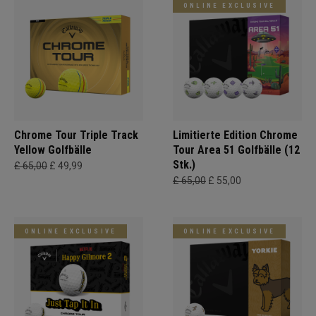
ONLINE EXCLUSIVE
Chrome Tour Triple Track
Limitierte Edition Chrome
Yellow Golfbälle
Tour Area 51 Golfbälle (12
Stk.)
£ 65,00
£ 49,99
£ 65,00
£ 55,00
ONLINE EXCLUSIVE
ONLINE EXCLUSIVE