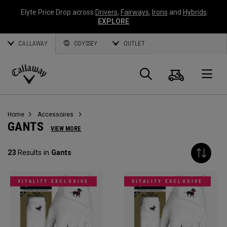
Elyte Price Drop across
Drivers
,
Fairways
,
Irons
and
Hybrids
EXPLORE
CALLAWAY
ODYSSEY
OUTLET
Panier
Recherch
O
Callaway
Golf
Home
Accessoires
GANTS
VIEW MORE
23
Results in
Gants
VITALITY EXCLUSIVE
VITALITY EXCLUSIVE