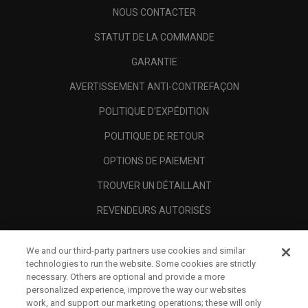
NOUS CONTACTER
STATUT DE LA COMMANDE
GARANTIE
AVERTISSEMENT ANTI-CONTREFAÇON
POLITIQUE D'EXPÉDITION
POLITIQUE DE RETOUR
OPTIONS DE PAIEMENT
TROUVER UN DÉTAILLANT
REVENDEURS AUTORISÉS
SCAM AWARENESS
We and our third-party partners use cookies and similar
A PROPOS
technologies to run the website. Some cookies are strictly
necessary. Others are optional and provide a more
MENTIONS LÉGALES
personalized experience, improve the way our websites
work, and support our marketing operations; these will only