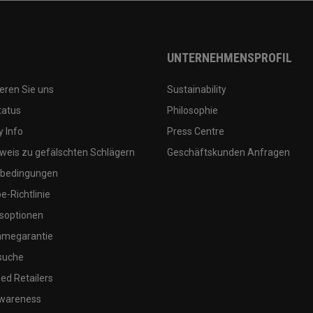
UNTERNEHMENSPROFIL
eren Sie uns
Sustainability
tatus
Philosophie
 Info
Press Centre
weis zu gefälschten Schlägern
Geschäftskunden Anfragen
bedingungen
-Richtlinie
soptionen
megarantie
suche
ed Retailers
wareness