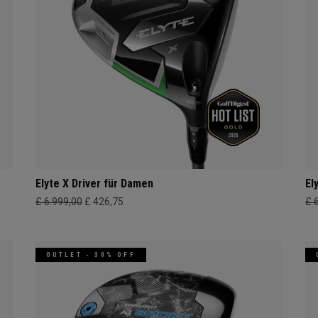
Elyte X Driver für Damen
El
£ 6.999,00
£ 426,75
£ 
OUTLET - 30% OFF