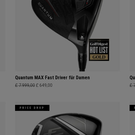
Quantum MAX Fast Driver für Damen
Qu
£ 7.999,00
£ 649,00
£ 
PRICE DROP