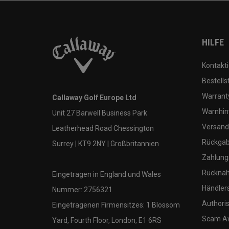
HILFE
Kontakti
Bestells
Warranty
Callaway Golf Europe Ltd
Warnhin
Unit 27 Barwell Business Park
Versand
Leatherhead Road Chessington
Rückgabe
Surrey | KT9 2NY | Großbritannien
Zahlung
Rücknah
Eingetragen in England und Wales
Händler
Nummer: 2756321
Authoris
Eingetragenen Firmensitzes: 1 Blossom
Scam A
Yard, Fourth Floor, London, E1 6RS