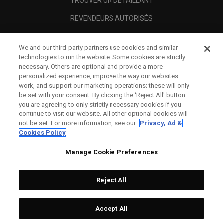
TROUVER UN DÉTAILLANT
REVENDEURS AUTORISÉS
SCAM AWARENESS
We and our third-party partners use cookies and similar
A PROPOS
technologies to run the website. Some cookies are strictly
necessary. Others are optional and provide a more
MENTIONS LÉGALES
personalized experience, improve the way our websites
work, and support our marketing operations; these will only
be set with your consent. By clicking the ‘Reject All' button
you are agreeing to only strictly necessary cookies if you
continue to visit our website. All other optional cookies will
not be set. For more information, see our
Privacy, Ad &
Cookies Policy
Manage Cookie Preferences
Reject All
©
2026
Topgolf Callaway Brands.
Accept All
All rights reserved.