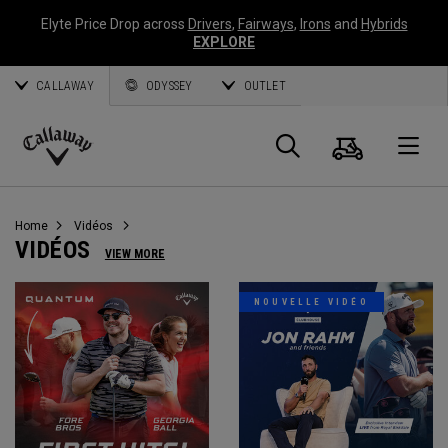
Elyte Price Drop across
Drivers
,
Fairways
,
Irons
and
Hybrids
EXPLORE
CALLAWAY
ODYSSEY
OUTLET
Panier
Recherch
O
Callaway
Golf
Home
Vidéos
VIDÉOS
VIEW MORE
NOUVELLE VIDÉO