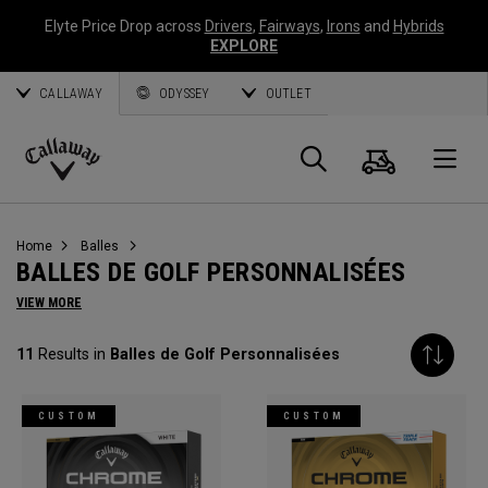
Elyte Price Drop across
Drivers
,
Fairways
,
Irons
and
Hybrids
EXPLORE
CALLAWAY
ODYSSEY
OUTLET
Panier
Recherch
O
Callaway
Golf
Home
Balles
BALLES DE GOLF PERSONNALISÉES
VIEW MORE
11
Results in
Balles de Golf Personnalisées
CUSTOM
CUSTOM