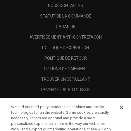
NOUS CONTACTER
STATUT DE LA COMMANDE
GARANTIE
AVERTISSEMENT ANTI-CONTREFAÇON
POLITIQUE D'EXPÉDITION
POLITIQUE DE RETOUR
OPTIONS DE PAIEMENT
TROUVER UN DÉTAILLANT
REVENDEURS AUTORISÉS
SCAM AWARENESS
We and our third-party partners use cookies and similar
A PROPOS
technologies to run the website. Some cookies are strictly
necessary. Others are optional and provide a more
MENTIONS LÉGALES
personalized experience, improve the way our websites
work, and support our marketing operations; these will only