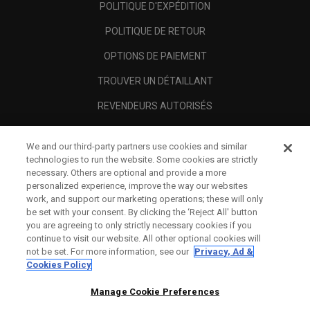
POLITIQUE D'EXPÉDITION
POLITIQUE DE RETOUR
OPTIONS DE PAIEMENT
TROUVER UN DÉTAILLANT
REVENDEURS AUTORISÉS
SCAM AWARENESS
We and our third-party partners use cookies and similar
A PROPOS
technologies to run the website. Some cookies are strictly
necessary. Others are optional and provide a more
MENTIONS LÉGALES
personalized experience, improve the way our websites
work, and support our marketing operations; these will only
be set with your consent. By clicking the ‘Reject All' button
you are agreeing to only strictly necessary cookies if you
continue to visit our website. All other optional cookies will
not be set. For more information, see our
Privacy, Ad &
Cookies Policy
Manage Cookie Preferences