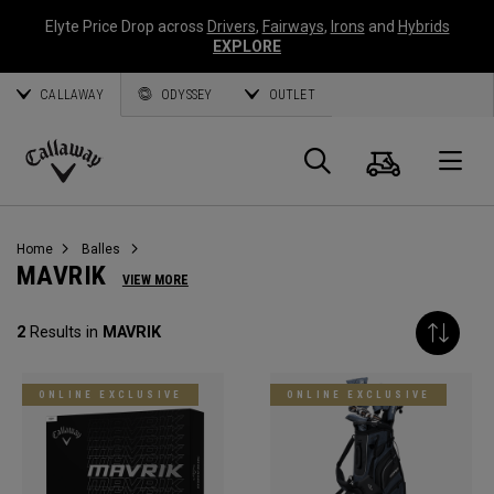
Elyte Price Drop across
Drivers
,
Fairways
,
Irons
and
Hybrids
EXPLORE
CALLAWAY
ODYSSEY
OUTLET
Panier
Recherch
O
Callaway
Golf
Home
Balles
MAVRIK
VIEW MORE
2
Results in
MAVRIK
ONLINE EXCLUSIVE
ONLINE EXCLUSIVE