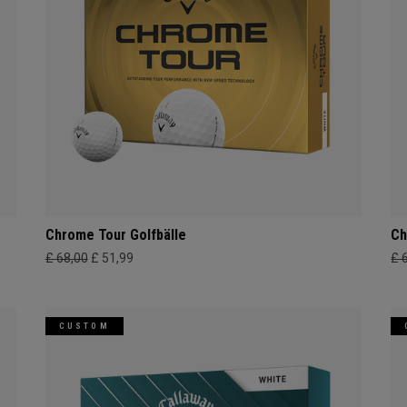
Chrome Tour Golfbälle
Ch
£ 68,00
£ 51,99
£ 
CUSTOM