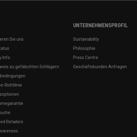
UNTERNEHMENSPROFIL
eren Sie uns
Sustainability
tatus
Philosophie
 Info
Press Centre
weis zu gefälschten Schlägern
Geschäftskunden Anfragen
bedingungen
-Richtlinie
soptionen
megarantie
suche
ed Retailers
wareness