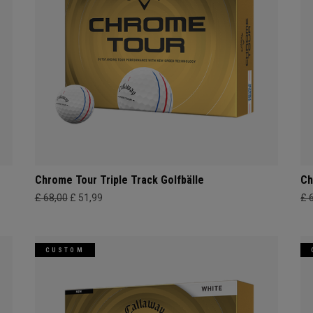
Chrome Tour Triple Track Golfbälle
Ch
£ 68,00
£ 51,99
£ 
CUSTOM