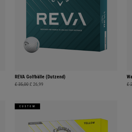
REVA Golfbälle (Dutzend)
Wa
£ 35,00
£ 26,99
£ 
CUSTOM