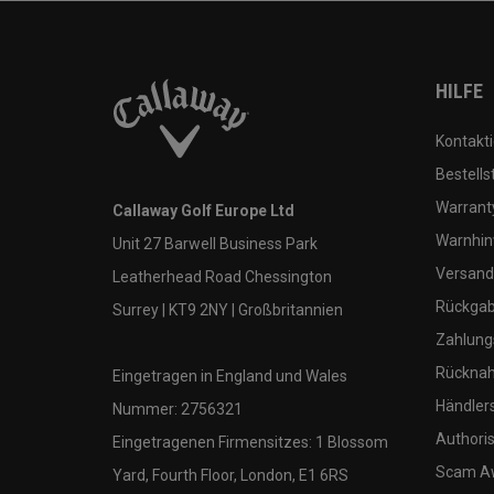
HILFE
Kontakti
Bestells
Warranty
Callaway Golf Europe Ltd
Warnhin
Unit 27 Barwell Business Park
Versand
Leatherhead Road Chessington
Rückgabe
Surrey | KT9 2NY | Großbritannien
Zahlung
Rücknah
Eingetragen in England und Wales
Händler
Nummer: 2756321
Authoris
Eingetragenen Firmensitzes: 1 Blossom
Scam A
Yard, Fourth Floor, London, E1 6RS