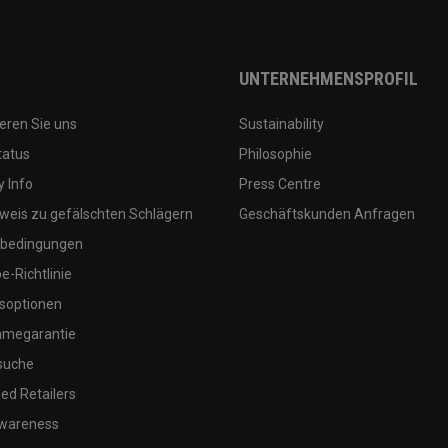
UNTERNEHMENSPROFIL
eren Sie uns
Sustainability
tatus
Philosophie
 Info
Press Centre
weis zu gefälschten Schlägern
Geschäftskunden Anfragen
bedingungen
-Richtlinie
soptionen
megarantie
suche
ed Retailers
wareness