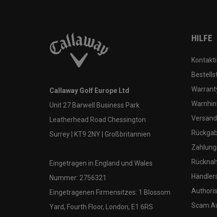
HILFE
Kontakti
Bestells
Warranty
Callaway Golf Europe Ltd
Warnhin
Unit 27 Barwell Business Park
Versand
Leatherhead Road Chessington
Rückgabe
Surrey | KT9 2NY | Großbritannien
Zahlung
Rücknah
Eingetragen in England und Wales
Händler
Nummer: 2756321
Authoris
Eingetragenen Firmensitzes: 1 Blossom
Scam A
Yard, Fourth Floor, London, E1 6RS