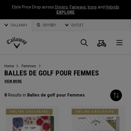
Elyte Price Drop across
Drivers
,
Fairways
,
Irons
and
Hybrids
EXPLORE
CALLAWAY
ODYSSEY
OUTLET
Panier
Recherch
O
Callaway
Golf
Home
Femmes
BALLES DE GOLF POUR FEMMES
VIEW MORE
8
Results in
Balles de golf pour Femmes
ONLINE EXCLUSIVE
ONLINE EXCLUSIVE