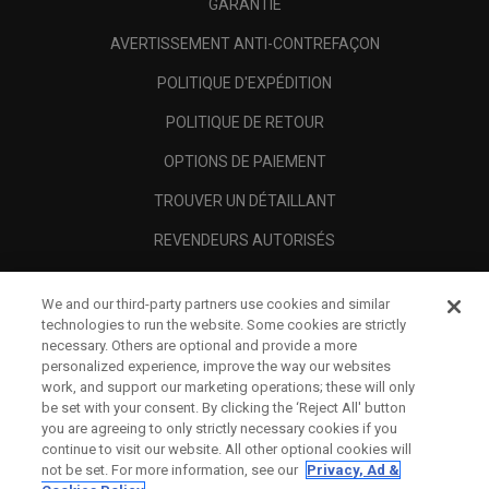
GARANTIE
AVERTISSEMENT ANTI-CONTREFAÇON
POLITIQUE D'EXPÉDITION
POLITIQUE DE RETOUR
OPTIONS DE PAIEMENT
TROUVER UN DÉTAILLANT
REVENDEURS AUTORISÉS
SCAM AWARENESS
We and our third-party partners use cookies and similar
A PROPOS
technologies to run the website. Some cookies are strictly
necessary. Others are optional and provide a more
MENTIONS LÉGALES
personalized experience, improve the way our websites
work, and support our marketing operations; these will only
be set with your consent. By clicking the ‘Reject All' button
you are agreeing to only strictly necessary cookies if you
continue to visit our website. All other optional cookies will
not be set. For more information, see our
Privacy, Ad &