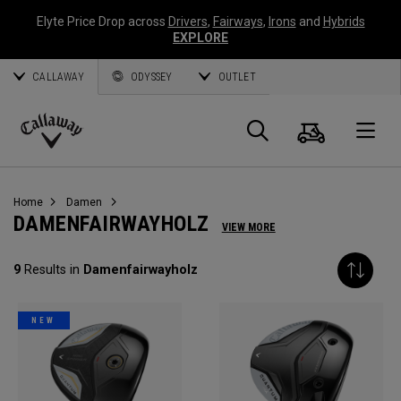
Elyte Price Drop across
Drivers
,
Fairways
,
Irons
and
Hybrids
EXPLORE
CALLAWAY
ODYSSEY
OUTLET
Warenk
Suche
O
Callaway
Golf
Home
Damen
DAMENFAIRWAYHOLZ
VIEW MORE
9
Results in
Damenfairwayholz
NEW