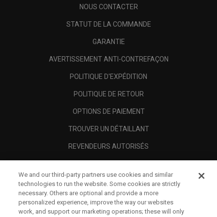
NOUS CONTACTER
STATUT DE LA COMMANDE
GARANTIE
AVERTISSEMENT ANTI-CONTREFAÇON
POLITIQUE D'EXPÉDITION
POLITIQUE DE RETOUR
OPTIONS DE PAIEMENT
TROUVER UN DÉTAILLANT
REVENDEURS AUTORISÉS
SCAM AWARENESS
We and our third-party partners use cookies and similar
A PROPOS
technologies to run the website. Some cookies are strictly
necessary. Others are optional and provide a more
MENTIONS LÉGALES
personalized experience, improve the way our websites
work, and support our marketing operations; these will only