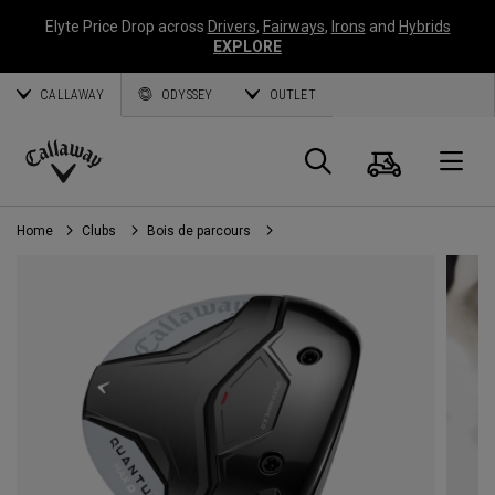
Elyte Price Drop across
Drivers
,
Fairways
,
Irons
and
Hybrids
EXPLORE
CALLAWAY
ODYSSEY
OUTLET
Panier
Recherch
O
Callaway
Golf
Home
Clubs
Bois de parcours