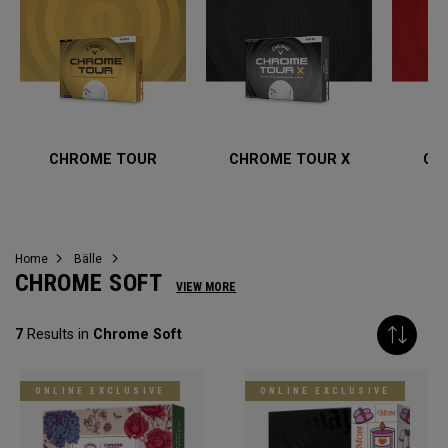
CHROME TOUR
CHROME TOUR X
CH
Home
Bälle
CHROME SOFT
VIEW MORE
7
Results in
Chrome Soft
ONLINE EXCLUSIVE
ONLINE EXCLUSIVE