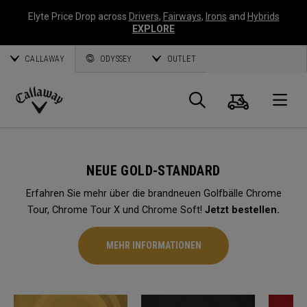
Elyte Price Drop across
Drivers
,
Fairways
,
Irons
and
Hybrids
EXPLORE
CALLAWAY
ODYSSEY
OUTLET
Warenk
Suche
O
Callaway
Golf
NEUE GOLD-STANDARD
Erfahren Sie mehr über die brandneuen Golfbälle Chrome
Tour, Chrome Tour X und Chrome Soft!
Jetzt bestellen.
MEHR INFORMATIONEN