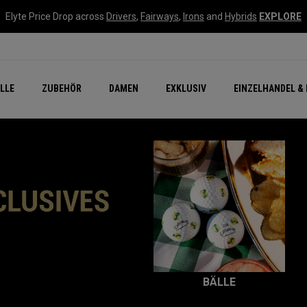
Elyte Price Drop across
Drivers
,
Fairways
,
Irons
and
Hybrids
EXPLORE
flage
n Zubehör
Neu – Quantum
Neu Chrome Tour
NEW Golf Bags
New - REVA Complete S
Online Selector Tools
LLE
ZUBEHÖR
DAMEN
EXKLUSIV
EINZELHANDEL & 
Exklusiv - Golfbälle
Callaway Clubhouse Liv
BÄLLE