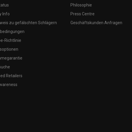
tatus
Philosophie
 Info
Press Centre
weis zu gefälschten Schlägern
Geschäftskunden Anfragen
bedingungen
-Richtlinie
soptionen
megarantie
suche
ed Retailers
wareness