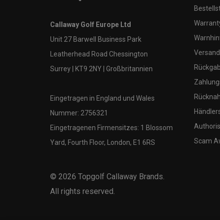
Bestells
Warranty
Callaway Golf Europe Ltd
Warnhin
Unit 27 Barwell Business Park
Versand
Leatherhead Road Chessington
Rückgabe
Surrey | KT9 2NY | Großbritannien
Zahlung
Rücknah
Eingetragen in England und Wales
Händler
Nummer: 2756321
Authoris
Eingetragenen Firmensitzes: 1 Blossom
Scam A
Yard, Fourth Floor, London, E1 6RS
©
2026
Topgolf Callaway Brands.
All rights reserved.