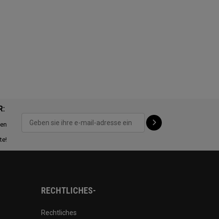
R:
ten
te!
RECHTLICHES-
Rechtliches