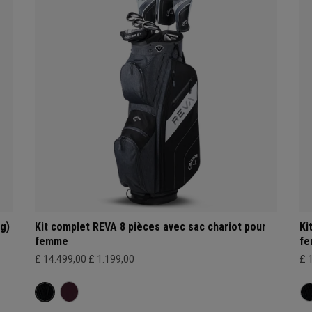
g)
Kit complet REVA 8 pièces avec sac chariot pour
Ki
femme
f
£ 14.499,00
£ 1.199,00
£ 