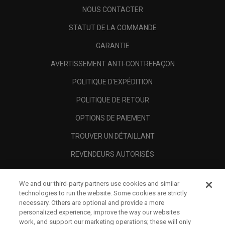
NOUS CONTACTER
STATUT DE LA COMMANDE
GARANTIE
AVERTISSEMENT ANTI-CONTREFAÇON
POLITIQUE D'EXPÉDITION
POLITIQUE DE RETOUR
OPTIONS DE PAIEMENT
TROUVER UN DÉTAILLANT
REVENDEURS AUTORISÉS
SCAM AWARENESS
We and our third-party partners use cookies and similar
A PROPOS
technologies to run the website. Some cookies are strictly
necessary. Others are optional and provide a more
MENTIONS LÉGALES
personalized experience, improve the way our websites
work, and support our marketing operations; these will only