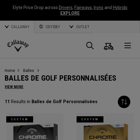
Elyte Price Drop across
Drivers
,
Fairways
,
Irons
and
Hybrids
EXPLORE
CALLAWAY
ODYSSEY
OUTLET
Panier
Recherch
O
Callaway
Golf
Home
Balles
BALLES DE GOLF PERSONNALISÉES
VIEW MORE
11
Results in
Balles de Golf Personnalisées
CUSTOM
CUSTOM