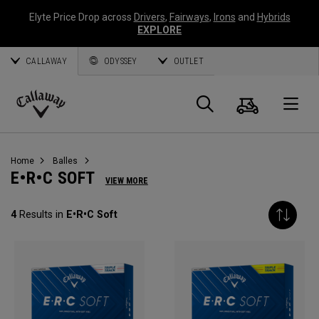
Elyte Price Drop across
Drivers
,
Fairways
,
Irons
and
Hybrids
EXPLORE
CALLAWAY
ODYSSEY
OUTLET
Panier
Recherch
O
Callaway
Golf
Home
Balles
E•R•C SOFT
VIEW MORE
4
Results in
E•R•C Soft