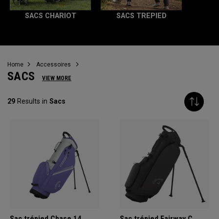
SACS CHARIOT
SACS TREPIED
Home
Accessoires
SACS
VIEW MORE
29
Results in
Sacs
Sac trépied Chase 14
Sac trépied Fairway C