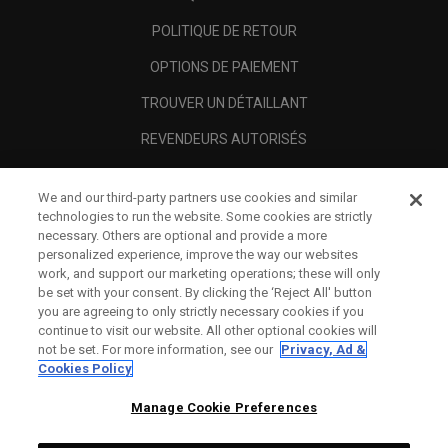
POLITIQUE DE RETOUR
OPTIONS DE PAIEMENT
TROUVER UN DÉTAILLANT
REVENDEURS AUTORISÉS
SCAM AWARENESS
We and our third-party partners use cookies and similar
A PROPOS
technologies to run the website. Some cookies are strictly
necessary. Others are optional and provide a more
MENTIONS LÉGALES
personalized experience, improve the way our websites
work, and support our marketing operations; these will only
be set with your consent. By clicking the ‘Reject All' button
you are agreeing to only strictly necessary cookies if you
continue to visit our website. All other optional cookies will
not be set. For more information, see our
Privacy, Ad &
Cookies Policy
Manage Cookie Preferences