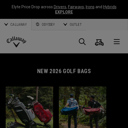
Elyte Price Drop across
Drivers
,
Fairways
,
Irons
and
Hybrids
EXPLORE
CALLAWAY
ODYSSEY
OUTLET
Panier
Recherch
O
Callaway
Golf
NEW 2026 GOLF BAGS