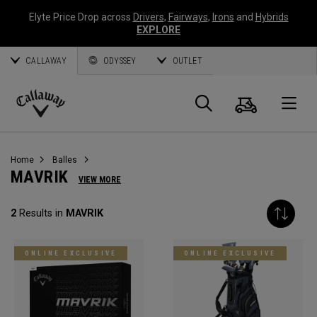
Elyte Price Drop across
Drivers
,
Fairways
,
Irons
and
Hybrids
EXPLORE
CALLAWAY
ODYSSEY
OUTLET
Panier
Recherch
O
Callaway
Golf
Home
Balles
MAVRIK
VIEW MORE
2
Results in
MAVRIK
ONLINE EXCLUSIVE
ONLINE EXCLUSIVE