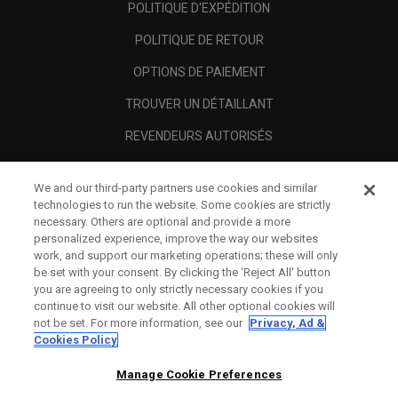
POLITIQUE D'EXPÉDITION
POLITIQUE DE RETOUR
OPTIONS DE PAIEMENT
TROUVER UN DÉTAILLANT
REVENDEURS AUTORISÉS
SCAM AWARENESS
We and our third-party partners use cookies and similar
A PROPOS
technologies to run the website. Some cookies are strictly
necessary. Others are optional and provide a more
MENTIONS LÉGALES
personalized experience, improve the way our websites
work, and support our marketing operations; these will only
be set with your consent. By clicking the ‘Reject All' button
you are agreeing to only strictly necessary cookies if you
continue to visit our website. All other optional cookies will
not be set. For more information, see our
Privacy, Ad &
Cookies Policy
Manage Cookie Preferences