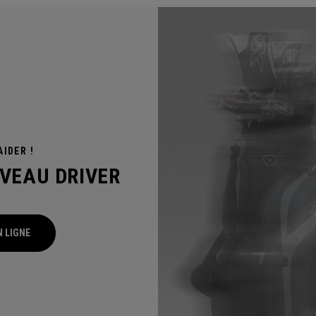
IDER !
VEAU DRIVER
N LIGNE