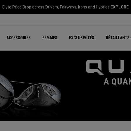
Elyte Price Drop across
Drivers
,
Fairways
,
Irons
and
Hybrids
EXPLORE
tées
ccessoires
Nouvelle série – Quan
Famille Chrome Soft
Chrome Tour : Majeur De
New - REVA Complete S
Online Selector Tools
ACCESSOIRES
FEMMES
EXCLUSIVITÉS
DÉTAILLANTS 
Exclusivités - Balles de 
Callaway Clubhouse Liv
A QUA