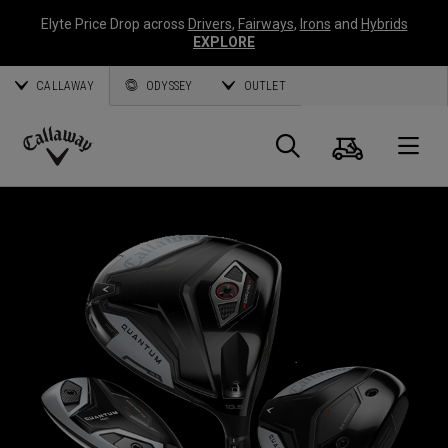
Elyte Price Drop across
Drivers
,
Fairways
,
Irons
and
Hybrids
EXPLORE
CALLAWAY
ODYSSEY
OUTLET
Warenk
Suche
O
Callaway
Golf