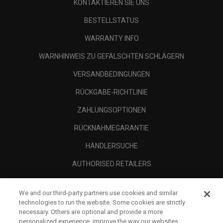
KONTAKTIEREN SIE UNS
BESTELLSTATUS
WARRANTY INFO
WARNHINWEIS ZU GEFÄLSCHTEN SCHLÄGERN
VERSANDBEDINGUNGEN
RÜCKGABE-RICHTLINIE
ZAHLUNGSOPTIONEN
RÜCKNAHMEGARANTIE
HÄNDLERSUCHE
AUTHORISED RETAILERS
SCAM AWARENESS
We and our third-party partners use cookies and similar
UNTERNEHMENSPROFIL
technologies to run the website. Some cookies are strictly
necessary. Others are optional and provide a more
RECHTLICHES-
personalized experience, improve the way our websites