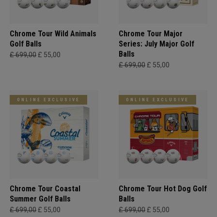
Chrome Tour Wild Animals
Chrome Tour Major
Golf Balls
Series: July Major Golf
Balls
£ 699,00
£ 55,00
£ 699,00
£ 55,00
ONLINE EXCLUSIVE
ONLINE EXCLUSIVE
Chrome Tour Coastal
Chrome Tour Hot Dog Golf
Summer Golf Balls
Balls
£ 699,00
£ 55,00
£ 699,00
£ 55,00