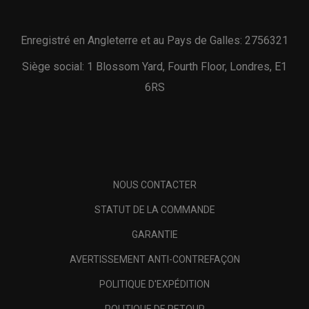
Enregistré en Angleterre et au Pays de Galles: 2756321
Siège social: 1 Blossom Yard, Fourth Floor, Londres, E1
6RS
NOUS CONTACTER
STATUT DE LA COMMANDE
GARANTIE
AVERTISSEMENT ANTI-CONTREFAÇON
POLITIQUE D'EXPÉDITION
POLITIQUE DE RETOUR