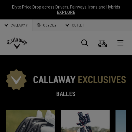
Elyte Price Drop across
Drivers
,
Fairways
,
Irons
and
Hybrids
EXPLORE
CALLAWAY
ODYSSEY
OUTLET
Panier
Recherch
O
Callaway
Golf
BALLES