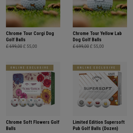
Chrome Tour Corgi Dog
Chrome Tour Yellow Lab
Golf Balls
Dog Golf Balls
£ 699,00
£ 55,00
£ 699,00
£ 55,00
ONLINE EXCLUSIVE
ONLINE EXCLUSIVE
Chrome Soft Flowers Golf
Limited Edition Supersoft
Balls
Pub Golf Balls (Dozen)