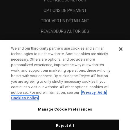
OPTIONS DE PAIEMENT
TROUVER UN DÉTAILLANT
REVENDEURS AUTORISÉS
SCAM AWARENESS
We and our third-party partners use cookies and similar
A PROPOS
technologies to run the website. Some cookies are strictly
necessary. Others are optional and provide a more
MENTIONS LÉGALES
personalized experience, improve the way our websites
work, and support our marketing operations; these will only
be set with your consent. By clicking the ‘Reject All' button
you are agreeing to only strictly necessary cookies if you
continue to visit our website. All other optional cookies will
not be set. For more information, see our
Privacy, Ad &
Cookies Policy
Manage Cookie Preferences
Reject All